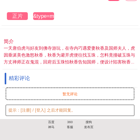
正片
&type=mtm3u8
简介
一天唐伯虎与好友到佛寺游玩，在寺内巧遇爱妻秋香及国师夫人，虎
因垂涎美色激怒秋香，秋香为避开虎便往找玉珠，怎料竟撞破玉珠与
方丈禅师正在鬼混，回府后玉珠怕秋香告知国师，便设计陷害秋香...
精彩评论
暂无评论
提示：
[注册]
/
[登入]
之后才能回复。
百度
360
搜狗
神马
客服
发布页