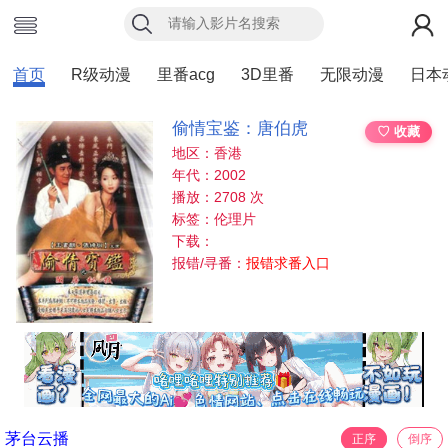
首页
R级动漫
里番acg
3D里番
无限动漫
日本
偷情宝鉴：唐伯虎
♡ 收藏
地区：香港
年代：2002
播放：2708 次
标签：伦理片
下载：
报错/寻番：
报错求番入口
茅台云播
正序
倒序