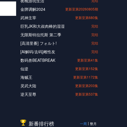
夜晚游玩生活
完结
金牌调解2024
更新至第20260805期
武神主宰
更新至第680集
巨乳JK和大叔肉棒的湿湿
完结
无限斯特拉托斯 第二季
完结
[高清里番] フォルト!
完结
[AI解码/去码]雌性友
完结
数码兽BEATBREAK
更新至第41集
仙逆
更新至第152集
海贼王
更新至第1172集
灵武大陆
更新至第203集
逆天至尊
更新至第537集
新番排行榜
一周
整月