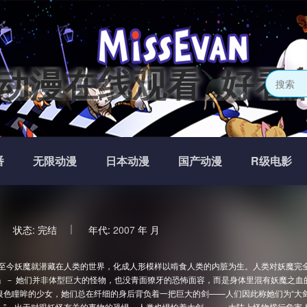
费动漫在线观看_好看
番
无限动漫
日本动漫
国产动漫
R级电影
状态:
完结
年代:
2007
年
月
至今妖魔就潜藏在人类的世界，化成人形模样以啃食人类的内脏为生。人类对妖魔完
人」－ 她们并非体型巨大的怪物，也没青面獠牙的恐怖面容，而是身体里混有妖魔之
色瞳眸的少女，她们总在纤细的身后背负着一把巨大的剑——人们因此称她们为“大剑（C
）”。出于对跟妖怪有关的事物的恐惧，人类也惧怕着大剑。 大陆上怪物横行危害