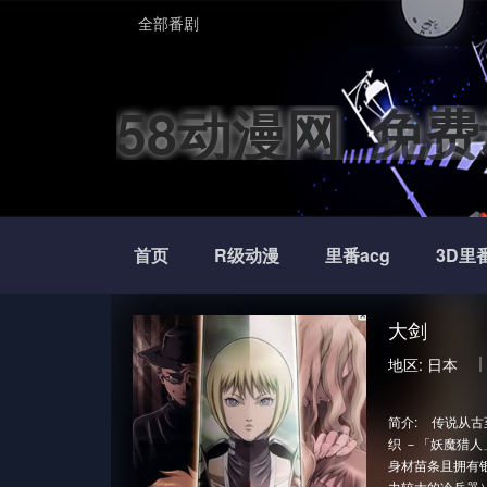
全部番剧
58动漫网_免
首页
R级动漫
里番acg
3D里
大剑
地区:
日本
简介:
传说从古
织 －「妖魔猎
身材苗条且拥有银
力较大的冷兵器