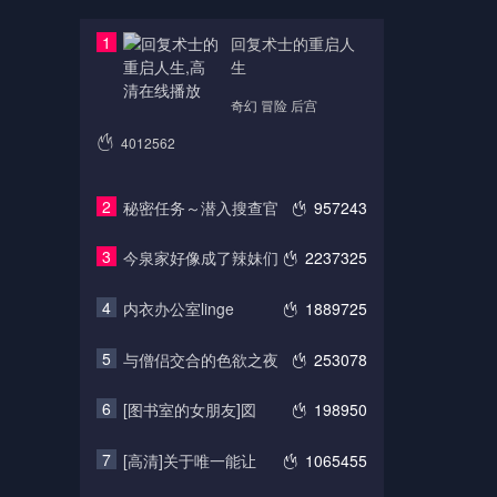
1
回复术士的重启人
生
奇幻 冒险 后宫
4012562
2
秘密任务～潜入搜查官
957243
3
今泉家好像成了辣妹们
2237325
4
内衣办公室linge
1889725
5
与僧侣交合的色欲之夜
253078
6
[图书室的女朋友]図
198950
7
[高清]关于唯一能让
1065455