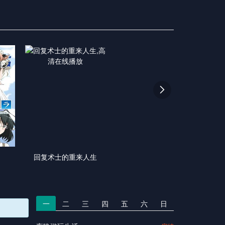

回复术士的重来人生
一
二
三
四
五
六
日