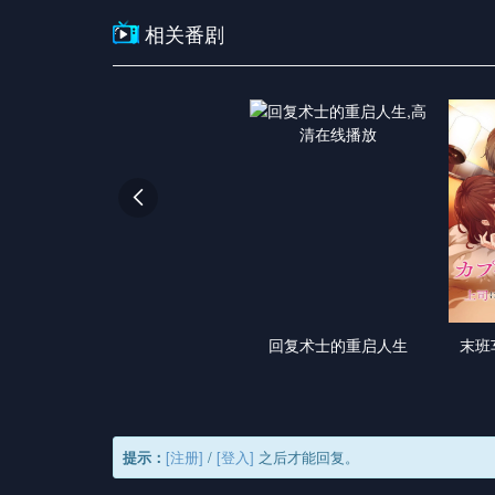
相关番剧

回复术士的重启人生
末班
提示：
[注册]
/
[登入]
之后才能回复。