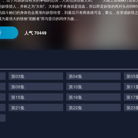
的妖怪猎人，并称之为“大剑”。大剑由于本身就是混血，所以即是妖怪的死对头但同
的战斗她们的身体也会逐渐向妖怪转变，到最后只有两条路可走，要么，在变成妖怪
成为最强大的怪物“觉醒者”而与昔日的同伴为敌…
番
人气
70449
第03集
第04集
第05
第09集
第10集
第11
第15集
第16集
第17
第21集
第22集
第23