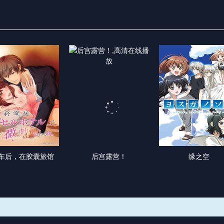
车后，在胶囊旅馆
后宫露营！
缘之空