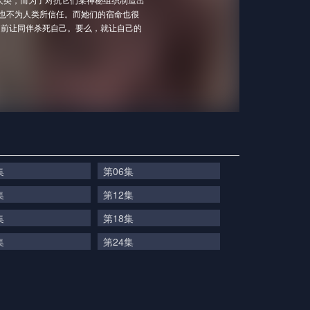
时也不为人类所信任。而她们的宿命也很
之前让同伴杀死自己。要么，就让自己的
集
第06集
集
第12集
集
第18集
集
第24集