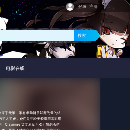
登录
注册
的动漫番剧推荐
搜索
电影在线
全束手无策，唯有求助斩杀妖魔为业的组
血的半人半妖，她们是年轻美貌臺灣電影網
laymore 英文原意为双刃阔剑杀伤
人类，而为了对抗它们某神秘组织制造出